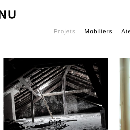
ÉNU
Projets
Mobiliers
Ate
013 (en cours)
005