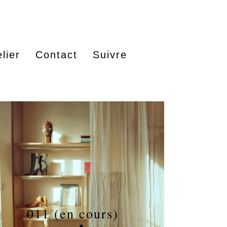
lier
Contact
Suivre
007
011 (en cours)