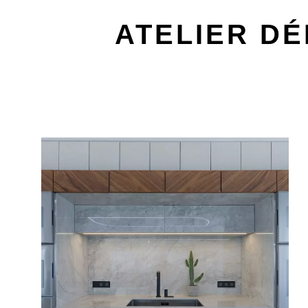
ATELIER D
006