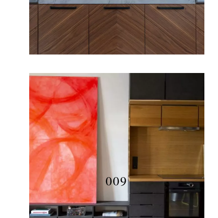
002
009